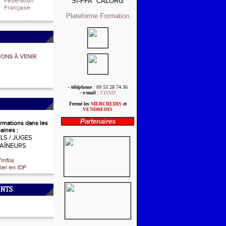
Fédération
SI-FFA
CALORG
Française
Plateforme 
Formation
ONS À VENIR
- téléphone
: 09 53 28 74 36
-
e-mail
:
CDA92
Fermé les
MERCREDIS
et
VENDREDIS
Partenaires
ormations dans les
aines :
ELS / JUGES
RAÎNEURS
'infos
ier en IDF
NTS