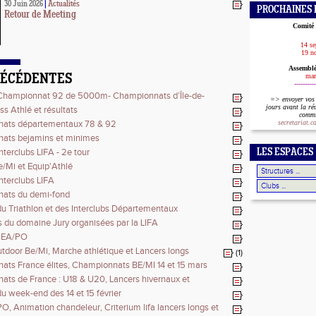
30 Juin 2026
|
Actualités
PROCHAINES 
Retour de Meeting
Comité 
14 s
19 n
Assemblé
RÉCÉDENTES
mar
----------
 Championnat 92 de 5000m- Championnats d’Île-de-
=>
envoyer vos
oirs - Régionaux - Championnats de France Masters
jours
avant la r
ss Athlé et résultats
commi
ats départementaux 78 & 92
secretariat.
ats bejamins et minimes
nterclubs LIFA - 2e tour
LES ESPACES
/Mi et Equip'Athlé
Interclubs LIFA
ats du demi-fond
du Triathlon et des Interclubs Départementaux
 du domaine Jury organisées par la LIFA
 EA/PO
tdoor Be/Mi, Marche athlétique et Lancers longs
(1)
ts France élites, Championnats BE/MI 14 et 15 mars
ts de France : U18 & U20, Lancers hivernaux et
du week-end des 14 et 15 février
O, Animation chandeleur, Criterium lifa lancers longs et