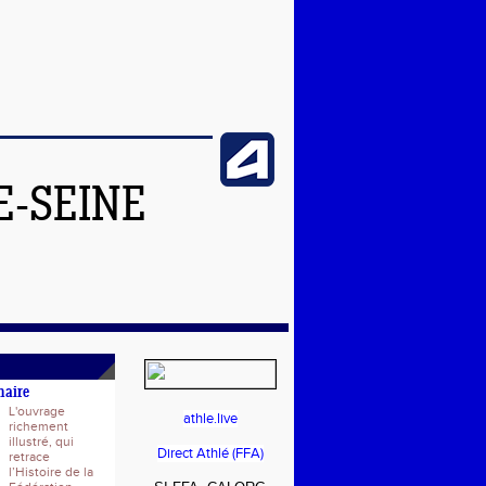
E-SEINE
naire
L'ouvrage
athle.live
richement
illustré, qui
Direct Athlé (FFA)
retrace
l’Histoire de la