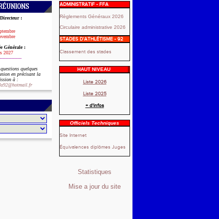
ADMINISTRATIF - FFA
RÉUNIONS
Règlements Généraux 2026
Directeur :
Circulaire administrative 2026
eptembre
ovembre
STADES D’ATHLÉTISME - 92
e Générale :
Classement des stades
s 2027
---------------
 questions
quelques
HAUT NIVEAU
éunion
en précisant la
ssion à :
Liste 2026
cda92@hotmail.fr
Liste 2025
+ d'infos
Officiels Techniques
Site Internet
Équivalences diplômes Juges
Statistiques
Mise a jour du site