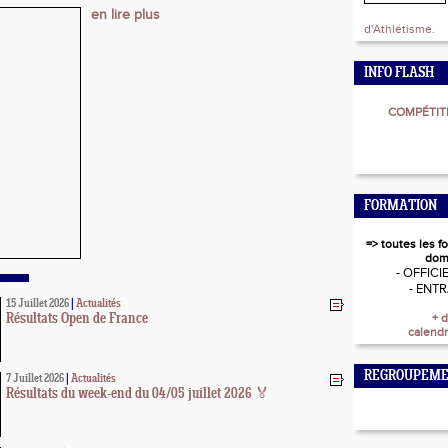
en lire plus
d'Athlétisme.
INFO FLASH
COMPÉTITI
FORMATION
=> toutes les f
dom
- OFFICI
- ENT
15 Juillet 2026
|
Actualités
+ d
Résultats Open de France
calendr
REGROUPEME
7 Juillet 2026
|
Actualités
Résultats du week-end du 04/05 juillet 2026 🏅