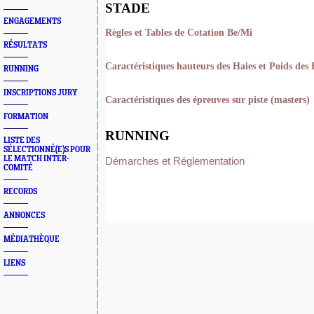
STADE
ENGAGEMENTS
Règles et Tables de Cotation Be/Mi
RÉSULTATS
Caractéristiques hauteurs des Haies et Poids des
RUNNING
INSCRIPTIONS JURY
Caractéristiques des épreuves sur piste (masters)
FORMATION
RUNNING
LISTE DES
SÉLECTIONNÉ(E)S POUR
LE MATCH INTER-
Démarches et Réglementation
COMITÉ
RECORDS
ANNONCES
MÉDIATHÈQUE
LIENS