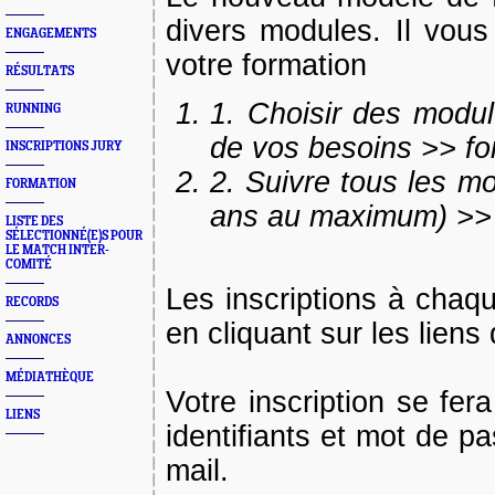
divers modules. Il vous
ENGAGEMENTS
votre formation
RÉSULTATS
1.
Choisir des module
RUNNING
de vos besoins >>
fo
INSCRIPTIONS JURY
2.
Suivre tous les mo
FORMATION
ans au maximum) >
LISTE DES
SÉLECTIONNÉ(E)S POUR
LE MATCH INTER-
COMITÉ
Les inscriptions à chaqu
RECORDS
en cliquant sur les liens
ANNONCES
MÉDIATHÈQUE
Votre inscription se fer
LIENS
identifiants et mot de p
mail.