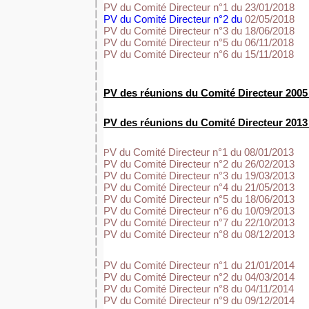
PV du Comité Directeur n°1 du 23/01/2018
PV du Comité Directeur n°2 du
02/05/2018
PV du Comité Directeur n°3 du 18/06/2018
PV du Comité Directeur n°5 du 06/11/2018
PV du Comité Directeur n°6 du 15/11/2018
PV des réunions du Comité Directeur 2005
PV des réunions du Comité Directeur 2013
V du Comité Directeur n°1 du 08/01/2013
P
PV du Comité Directeur n°2 du 26/02/2013
PV du Comité Directeur n°3 du 19/03/2013
PV du Comité Directeur n°4 du 21/05/2013
PV du Comité Directeur n°5 du 18/06/2013
PV du Comité Directeur n°6 du 10/09/2013
PV du Comité Directeur n°7 du 22/10/2013
PV du Comité Directeur n°8 du 08/12/2013
PV du Comité Directeur n°1 du 21/01/2014
PV du Comité Directeur n°2 du 04/03/2014
PV du Comité Directeur n°8 du 04/11/2014
PV du Comité Directeur n°9 du 09/12/2014