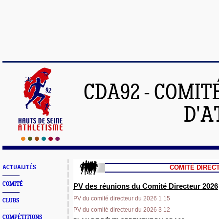
CDA92 - COMIT
D'A
COMITÉ
DIREC
ACTUALITÉS
COMITÉ
PV des réunions du Comité Directeur 2026
PV du comité directeur du 2026 1 15
CLUBS
PV du comité directeur du 2026 3 12
COMPÉTITIONS