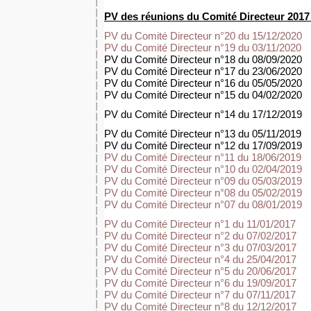
PV des réunions du Comité Directeur 2017
PV du Comité Directeur n°20 du 15/12/2020
PV du Comité Directeur n°19 du 03/11/2020
PV du Comité Directeur n°18 du 08/09/2020
PV du Comité Directeur n°17 du 23/06/2020
PV du Comité Directeur n°16 du 05/05/2020
PV du Comité Directeur n°15 du 04/02/2020
PV du Comité Directeur n°14 du 17/12/2019
PV du Comité Directeur n°13 du 05/11/2019
PV du Comité Directeur n°12 du 17/09/2019
PV du Comité Directeur n°11 du 18/06/2019
PV du Comité Directeur n°10 du 02/04/2019
PV du Comité Directeur n°09 du 05/03/2019
PV du Comité Directeur n°08 du 05/02/2019
PV du Comité Directeur n°07 du 08/01/2019
PV du Comité Directeur n°1 du 11/01/2017
PV du Comité Directeur n°2 du 07/02/2017
PV du Comité Directeur n°3 du 07/03/2017
PV du Comité Directeur n°4 du 25/04/2017
PV du Comité Directeur n°5 du 20/06/2017
PV du Comité Directeur n°6 du 19/09/2017
PV du Comité Directeur n°7 du 07/11/2017
PV du Comité Directeur n°8 du 12/12/2017