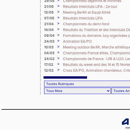
>
29/05
Championnats bejamins et minimes
>
21/05
Résultats Interclubs LIFA - 2e tour
>
13/05
Meeting Be/Mi et Equip'Athlé
>
07/05
Résultats Interclubs LIFA
>
21/04
Championnats du demi-fond
>
14/04
Résultats du Triathlon et des Interclubs
>
09/04
Formations du domaine Jury organisées p
>
24/03
Animation EA/PO
>
10/03
Meeting outdoor Be/Mi, Marche athlétique
>
04/03
Championnats France élites, Championnat
>
24/02
Championnats de France : U18 & U20, Lan
Masters
>
17/02
Résultats du week-end des 14 et 15 févrie
>
12/02
Cross EA/PO, Animation chandeleur, Crite
et Championnats IDF CA/JU