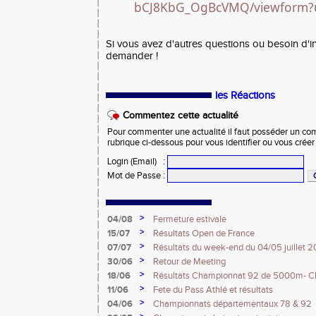
bCJ8KbG_OgBcVMQ/viewform?
Si vous avez d'autres questions ou besoin d'in
demander !
les Réactions
Commentez cette actualité
Pour commenter une actualité il faut posséder un compt
rubrique ci-dessous pour vous identifier ou vous crée
Login (Email)
:
Mot de Passe
:
>
04/08
Fermeture estivale
>
15/07
Résultats Open de France
>
07/07
Résultats du week-end du 04/05 juillet 
>
30/06
Retour de Meeting
>
18/06
Résultats Championnat 92 de 5000m- Ch
France Espoirs - Régionaux - Championna
>
11/06
Fete du Pass Athlé et résultats
>
04/06
Championnats départementaux 78 & 92