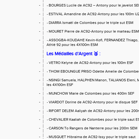
-
BOURGES Lucile de AC92 – Antony pour le javelot SE
-
-
ESTIVAL Amandine de AC92-Antony pour les 100m U
-
-
DIARRA Ismaël de Colombes pour le triple sut ESM
-
-
MOURET Pierre de AC92-Antony pour le marteau ESM
-
-
ASSOGBA-KOUDAHE Kevin-Kofi, FERNANDEZ Thiago, 
-
Athlé 92 pour les 4X100m ESM
Les Médailles d'Argent
🥈
:
-
VETRO Kelyne de AC92-Antony pour les 100m ESF
-
-
THOM EBOUNGUE PRISO Odette Amelie de Colombes
-
-
NSINGI Samuela, HALPHEN Manon, TALIANOS Eleni, M
-
les 4X100m ESF
-
MUNCHOW Marie de Colombes pour les 400m SEF
-
-
VIARDOT Dorine de AC92-Antony pour le disque SEF
-
-
RIFORT DELEM Aaliyah de AC92-Antony pour les 20
-
-
CHEVALIER Kaaliah de Colombes pour le triple saut 
-
-
CARSON To Rangers de Nanterre pour les 200m SEM
-
-
MUSQUET Hibraima de AC92-Issy pour le triple saut
-