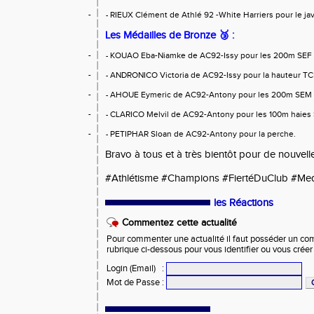
-
RIEUX Clément de Athlé 92 -White Harriers pour le ja
-
Les Médailles de Bronze
🥉 :
-
KOUAO Eba-Niamke de AC92-Issy pour les 200m SEF
-
-
ANDRONICO Victoria de AC92-Issy pour la hauteur T
-
-
AHOUE Eymeric de AC92-Antony pour les 200m SEM
-
-
CLARICO Melvil de AC92-Antony pour les 100m haies
-
-
PETIPHAR Sloan de AC92-Antony pour la perche.
-
Bravo à tous et à très bientôt pour de nouvell
#Athlétisme #Champions #FiertéDuClub #Me
les Réactions
Commentez cette actualité
Pour commenter une actualité il faut posséder un compt
rubrique ci-dessous pour vous identifier ou vous crée
Login (Email)
:
Mot de Passe
: