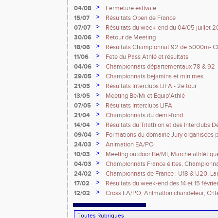
>
04/08
Fermeture estivale
>
15/07
Résultats Open de France
>
07/07
Résultats du week-end du 04/05 juillet 
>
30/06
Retour de Meeting
>
18/06
Résultats Championnat 92 de 5000m- Ch
France Espoirs - Régionaux - Championna
>
11/06
Fete du Pass Athlé et résultats
>
04/06
Championnats départementaux 78 & 92
>
29/05
Championnats bejamins et minimes
>
21/05
Résultats Interclubs LIFA - 2e tour
>
13/05
Meeting Be/Mi et Equip'Athlé
>
07/05
Résultats Interclubs LIFA
>
21/04
Championnats du demi-fond
>
14/04
Résultats du Triathlon et des Interclubs
>
09/04
Formations du domaine Jury organisées p
>
24/03
Animation EA/PO
>
10/03
Meeting outdoor Be/Mi, Marche athlétique
>
04/03
Championnats France élites, Championnat
>
24/02
Championnats de France : U18 & U20, Lan
Masters
>
17/02
Résultats du week-end des 14 et 15 févrie
>
12/02
Cross EA/PO, Animation chandeleur, Crite
et Championnats IDF CA/JU