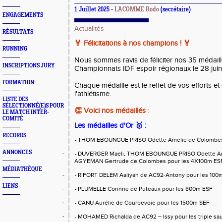
1 Juillet 2025 -
LACOMME Bodo
(secrétaire)
ENGAGEMENTS
Actualités
RÉSULTATS
🏅
Félicitations à nos champions !
🏅
RUNNING
Nous sommes ravis de féliciter nos 35 médaillé
INSCRIPTIONS JURY
Championnats IDF espoir régionaux le 28 jui
FORMATION
Chaque médaille est le reflet de vos efforts e
l'athlétisme.
LISTE DES
SÉLECTIONNÉ(E)S POUR
👏
Voici nos médaillés
:
LE MATCH INTER-
COMITÉ
Les médailles d'Or
🥇
:
RECORDS
-
THOM EBOUNGUE PRISO Odette Amelie de Colombes 
-
ANNONCES
-
DUVERGER Maeli, THOM EBOUNGUE PRISO Odette Am
-
AGYEMAN Gertrude de Colombes pour les 4X100m ES
MÉDIATHÈQUE
-
RIFORT DELEM Aaliyah de AC92-Antony pour les 100
-
LIENS
-
PLUMELLE Corinne de Puteaux pour les 800m ESF
-
-
CANU Aurélie de Courbevoie pour les 1500m SEF
-
-
MOHAMED Richalda de AC92 – Issy pour les triple sa
-