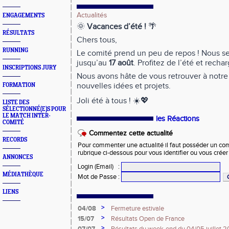
Actualités
ENGAGEMENTS
🌞
Vacances d’été !
🌴
RÉSULTATS
Chers tous,
RUNNING
Le comité prend un peu de repos ! Nous s
jusqu’au
17 août
. Profitez de l’été et recha
INSCRIPTIONS JURY
Nous avons hâte de vous retrouver à notre
nouvelles idées et projets.
FORMATION
Joli été à tous ! ☀️💖
LISTE DES
SÉLECTIONNÉ(E)S POUR
LE MATCH INTER-
les Réactions
COMITÉ
Commentez cette actualité
RECORDS
Pour commenter une actualité il faut posséder un compt
rubrique ci-dessous pour vous identifier ou vous crée
ANNONCES
Login (Email)
:
MÉDIATHÈQUE
Mot de Passe
:
LIENS
>
04/08
Fermeture estivale
>
15/07
Résultats Open de France
>