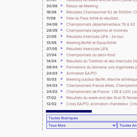
07/07
Résultats du week-end du 04/05 juillet 
>
30/06
Retour de Meeting
>
18/06
Résultats Championnat 92 de 5000m- Ch
France Espoirs - Régionaux - Championna
>
11/06
Fete du Pass Athlé et résultats
>
04/06
Championnats départementaux 78 & 92
>
29/05
Championnats bejamins et minimes
>
21/05
Résultats Interclubs LIFA - 2e tour
>
13/05
Meeting Be/Mi et Equip'Athlé
>
07/05
Résultats Interclubs LIFA
>
21/04
Championnats du demi-fond
>
14/04
Résultats du Triathlon et des Interclubs
>
09/04
Formations du domaine Jury organisées p
>
24/03
Animation EA/PO
>
10/03
Meeting outdoor Be/Mi, Marche athlétique
>
04/03
Championnats France élites, Championnat
>
24/02
Championnats de France : U18 & U20, Lan
Masters
>
17/02
Résultats du week-end des 14 et 15 févrie
>
12/02
Cross EA/PO, Animation chandeleur, Crite
et Championnats IDF CA/JU