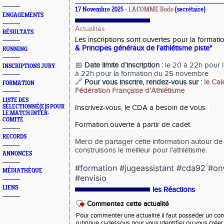
17 Novembre 2025 -
LACOMME Bodo
(secrétaire)
ENGAGEMENTS
Actualités
RÉSULTATS
Les inscriptions sont ouvertes pour la format
& Principes généraux de l'athlétisme piste"
RUNNING
📅
Date limite d’inscription :
le 20 à 22h pour l
INSCRIPTIONS JURY
à 22h pour la formation du 25 novembre.
🔗
Pour vous inscrire, rendez-vous sur :
le Cal
FORMATION
Fédération Française d'Athlétisme
LISTE DES
SÉLECTIONNÉ(E)S POUR
Inscrivez-vous, le CDA a besoin de vous.
LE MATCH INTER-
COMITÉ
Formation ouverte à partir de cadet.
RECORDS
Merci de partager cette information autour d
construisons le meilleur pour l'athlétisme.
ANNONCES
#formation #jugeassistant #cda92 #onv
MÉDIATHÈQUE
#envisio
LIENS
les Réactions
Commentez cette actualité
Pour commenter une actualité il faut posséder un compt
rubrique ci-dessous pour vous identifier ou vous crée