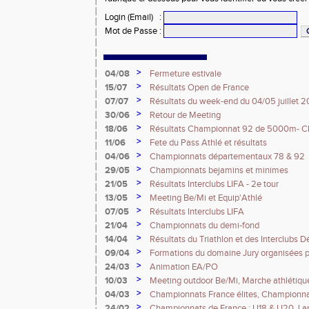
Login (Email)
:
Mot de Passe
:
>
04/08
Fermeture estivale
>
15/07
Résultats Open de France
>
07/07
Résultats du week-end du 04/05 juillet 
>
30/06
Retour de Meeting
>
18/06
Résultats Championnat 92 de 5000m- Ch
France Espoirs - Régionaux - Championna
>
11/06
Fete du Pass Athlé et résultats
>
04/06
Championnats départementaux 78 & 92
>
29/05
Championnats bejamins et minimes
>
21/05
Résultats Interclubs LIFA - 2e tour
>
13/05
Meeting Be/Mi et Equip'Athlé
>
07/05
Résultats Interclubs LIFA
>
21/04
Championnats du demi-fond
>
14/04
Résultats du Triathlon et des Interclubs
>
09/04
Formations du domaine Jury organisées p
>
24/03
Animation EA/PO
>
10/03
Meeting outdoor Be/Mi, Marche athlétique
>
04/03
Championnats France élites, Championnat
>
24/02
Championnats de France : U18 & U20, Lan