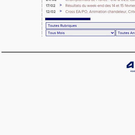
Masters
>
17/02
Résultats du week-end des 14 et 15 févrie
>
12/02
Cross EA/PO, Animation chandeleur, Crite
et Championnats IDF CA/JU