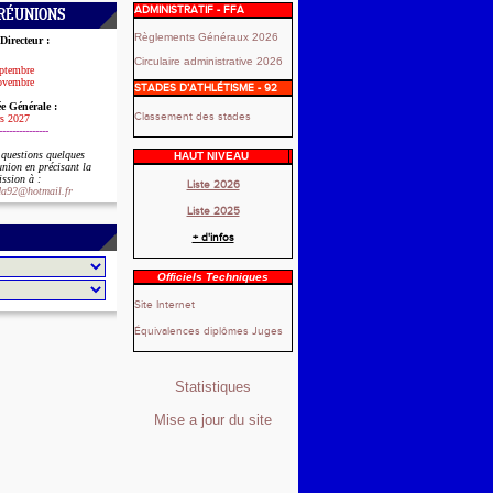
ADMINISTRATIF - FFA
RÉUNIONS
Règlements Généraux 2026
Directeur :
Circulaire administrative 2026
eptembre
ovembre
STADES D’ATHLÉTISME - 92
e Générale :
Classement des stades
s 2027
---------------
 questions
quelques
HAUT NIVEAU
éunion
en précisant la
ssion à :
Liste 2026
cda92@hotmail.fr
Liste 2025
+ d'infos
Officiels Techniques
Site Internet
Équivalences diplômes Juges
Statistiques
Mise a jour du site