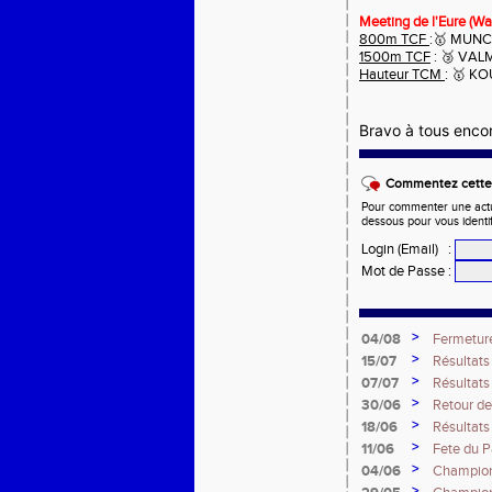
Meeting de l'Eure (Wai
800m TCF
:🥇 MUNC
1500m TCF
: 🥉 VAL
Hauteur TCM
: 🥇 K
Bravo à tous encor
Commentez cette 
Pour commenter une actual
dessous pour vous identi
Login (Email)
:
Mot de Passe
:
>
04/08
Fermeture
>
15/07
Résultats
>
07/07
Résultats
>
30/06
Retour d
>
18/06
Résultat
France Es
>
11/06
Fete du P
>
04/06
Champion
>