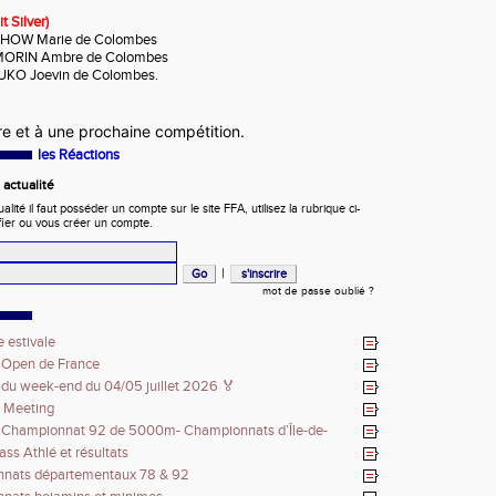
t Silver)
HOW Marie de Colombes
MORIN Ambre de Colombes
OUKO Joevin de Colombes.
e et à une prochaine compétition.
les Réactions
actualité
ité il faut posséder un compte sur le site FFA, utilisez la rubrique ci-
fier ou vous créer un compte.
|
mot de passe oublié ?
 estivale
 Open de France
 du week-end du 04/05 juillet 2026 🏅
e Meeting
s Championnat 92 de 5000m- Championnats d’Île-de-
poirs - Régionaux - Championnats de France Masters
ass Athlé et résultats
nats départementaux 78 & 92