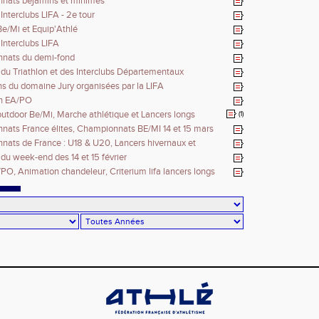
nats bejamins et minimes
Interclubs LIFA - 2e tour
e/Mi et Equip'Athlé
 Interclubs LIFA
nats du demi-fond
 du Triathlon et des Interclubs Départementaux
s du domaine Jury organisées par la LIFA
n EA/PO
utdoor Be/Mi, Marche athlétique et Lancers longs
(1)
ats France élites, Championnats BE/MI 14 et 15 mars
ats de France : U18 & U20, Lancers hivernaux et
 du week-end des 14 et 15 février
PO, Animation chandeleur, Criterium lifa lancers longs
ionnats IDF CA/JU