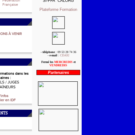
Fédération
SI-FFA
CALORG
Française
Plateforme 
Formation
ONS À VENIR
- téléphone
: 09 53 28 74 36
-
e-mail
:
CDA92
Fermé les
MERCREDIS
et
VENDREDIS
Partenaires
ormations dans les
aines :
ELS / JUGES
RAÎNEURS
'infos
ier en IDF
NTS