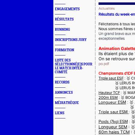
Actualités
ENGAGEMENTS
Résultats du week-end 
RÉSULTATS
Félicitations à tous l
Nous sommes fières d
RUNNING
Un grand bravo aux m
exceptionnelles
INSCRIPTIONS JURY
Animation Galette
FORMATION
Ils étaient plus de
On se retrouve sur
LISTE DES
po.pdf
SÉLECTIONNÉ(E)S POUR
LE MATCH INTER-
COMITÉ
Championnats d'IDF E
Triple saut ESF
: 🥇 C
RECORDS
🥈 LERUS ROULEZ
🥉 LERUS ROULE
Hauteur TCF
: 🥉 MA
ANNONCES
200m ESM
: 🥇 BOG
Longueur ESM
: 
MÉDIATHÈQUE
🥉 REBONATO 
Triple saut ESM
: 
LIENS
🥉 CHEVALIE
Poids (7kg) ESM
: 
Longueur SEM
: 
60m haies TCM
: 