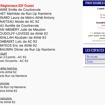
PROCHAINES 
- Régionaux IDF Ouest
Comité 
ANRE Emilie de Courbevoie
INET Mathilde de Run Up Nanterre
14 s
aura de Metro Athlé Antony
19 n
ENAITEAU Alizée de AC 92
Assemblé
lie de Courbevoie
mar
----------
MERY Julie de Meudon
ROUDOLFF-LEVISSE de Athlé 92
=>
envoyer vos
jours
avant la r
 Abubakr de Athlé 92
commi
SOMBAERT Loïc de AC 92
secretariat.
MATEOS Eric de Athlé 92
livier de Run Up Nanterre
LES ESPACES
court
c 23 points - AC 92
ec 54 points - AC 92
ng élite homme
nts Athlé 92
ints Run Up Nanterre
 hommes
nts Run Up Nanterre
ints Athlé 92
masculins
nts Athlé 92