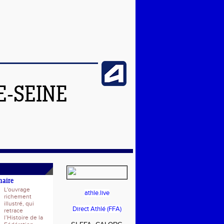
E-SEINE
naire
L'ouvrage
athle.live
richement
illustré, qui
Direct Athlé (FFA)
retrace
l’Histoire de la