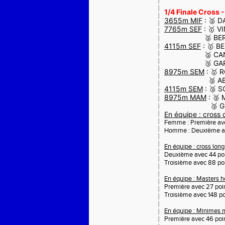
1/4 Finale Cross 
3655m MIF
: 🥈 D
7765m SEF
: 🥇 V
🥈 BERNARD L
4115m SEF
: 🥇 B
🥈 CANU Auré
🥉 GARAI-ME
8975m SEM
: 🥇 
🥈 ABDALLAH
4115m SEM
: 🥉 
8975m MAM
: 🥈 
🥉 GRAUWIN O
En équipe : cross 
Femme : Première ave
Homme : Deuxième av
En équipe : cross lo
Deuxième avec 44 poi
Troisième avec 88 po
En équipe : Masters
Première avec 27 poi
Troisième avec 148 po
En équipe : Minimes 
Première avec 46 poi