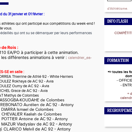
d'Athlétisme.
du 31 janvier et 01 février :
INFO FLASH
es athlètes qui ont participé aux compétitions du week-end !
e vous.
édaillés qui ont su se démarquer par leurs performances
COMPÉTITI
 de Rois :
 110 EA/PO à participer à cette animation.
 les différentes animations à venir :
calendrier_ea-
FORMATION
S-SE en salle :
=> toutes les f
dom
ORREA Thierrine de Athlé 92 - White Harriers
- OFFICI
 Rokhaya de AC 92 - Avia
- ENT
Z Oumy de AC 92 - Avia
RCHEL Grace de AC 92 - Avia
+ d
AT Mathys de Colombes
calendr
 ASSOGBA-KOUDAHE de Colombes
Aurélien de AC 92 - Antony
 DIARRA Ismael de Colombes
REGROUPEME
R Kaaliah de Colombes
 POTTIER Antoine de AC 92 - Antony
 MAZUR Vladyslav de AC 92 - Antony
🥉 CLARICO Melvil de AC 92 - Antony