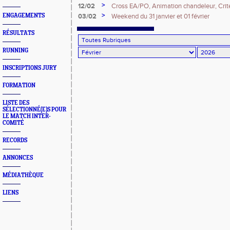
>
12/02
Cross EA/PO, Animation chandeleur, Criter
Championnats IDF CA/JU
>
ENGAGEMENTS
03/02
Weekend du 31 janvier et 01 février
RÉSULTATS
RUNNING
INSCRIPTIONS JURY
FORMATION
LISTE DES
SÉLECTIONNÉ(E)S POUR
LE MATCH INTER-
COMITÉ
RECORDS
ANNONCES
MÉDIATHÈQUE
LIENS