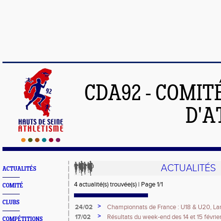
CDA92 - COMIT
D'A
ACTUALITÉS
ACTUALITÉS
4 actualité(s) trouvée(s) | Page 1/1
COMITÉ
CLUBS
>
24/02
Championnats de France : U18 & U20, Lan
>
17/02
Résultats du week-end des 14 et 15 févrie
COMPÉTITIONS