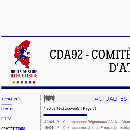
CDA92 - COMIT
D'A
ACTUALITÉS
ACTUALITÉS
4 actualité(s) trouvée(s) | Page 1/1
COMITÉ
CLUBS
>
24/06
Championnats Régionnaux CA-JU / Champ
Minimes
>
16/06
Championnats d'Île-de-France de triathlo
COMPÉTITIONS