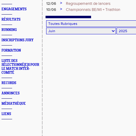
>
12/06
Regroupementt de lancers
>
ENGAGEMENTS
10/06
Championnats BE/MI + Triathlon
RÉSULTATS
RUNNING
INSCRIPTIONS JURY
FORMATION
LISTE DES
SÉLECTIONNÉ(E)S POUR
LE MATCH INTER-
COMITÉ
RECORDS
ANNONCES
MÉDIATHÈQUE
LIENS